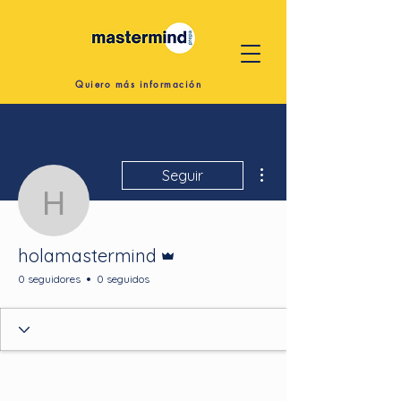
Quiero más información
Más acciones
Seguir
holamastermind
Administrador
holamastermind
0 seguidores
0 seguidos