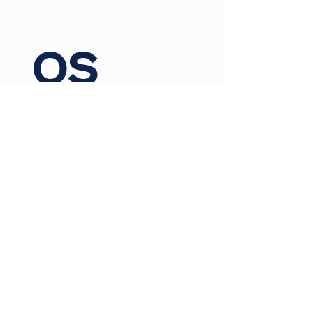
os
Nombre
Apellido
Email
Celular - WhatsApp
Comentarios